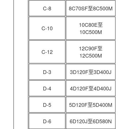
C-8
8C70SF至8C500M
10C80E至
C-10
10C500M
12C90F至
C-12
12C500M
D-3
3D120F至3D400J
D-4
4D120F至4D400J
D-5
5D120F至5D400M
D-6
6D120J至6D580N