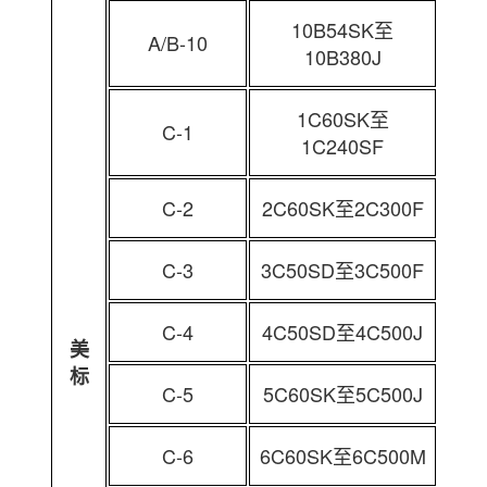
10B54SK至
A/B-10
10B380J
1C60SK至
C-1
1C240SF
C-2
2C60SK至2C300F
C-3
3C50SD至3C500F
C-4
4C50SD至4C500J
美
标
C-5
5C60SK至5C500J
C-6
6C60SK至6C500M