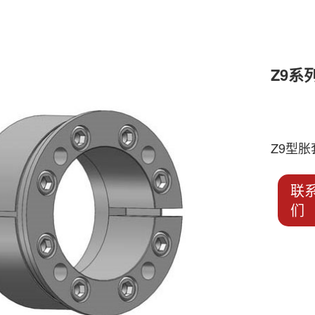
Z9系
Z9型胀
联
们