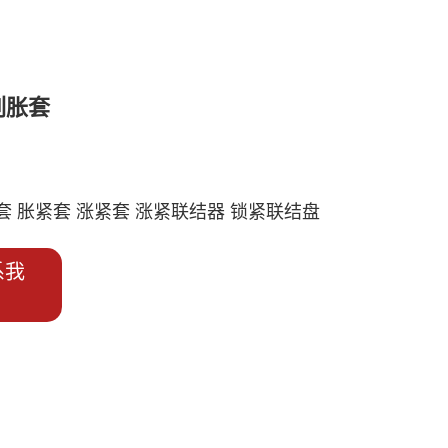
列胀套
套 胀紧套 涨紧套 涨紧联结器 锁紧联结盘
系我