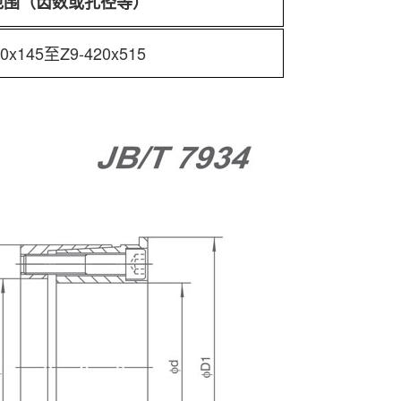
范围（齿数或孔径等）
00x145至Z9-420x515