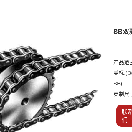
SB双
产品范围
美标:(DS
SB)
英制尺
联
们