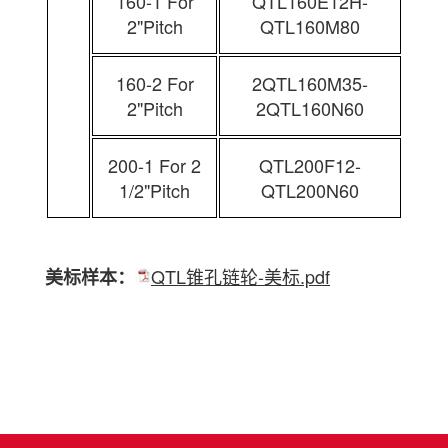
160-1 For
QTL160E12H-
2"Pitch
QTL160M80
160-2 For
2QTL160M35-
2"Pitch
2QTL160N60
200-1 For 2
QTL200F12-
1/2"Pitch
QTL200N60
QTL锥孔链轮-美标.pdf
美标样本：