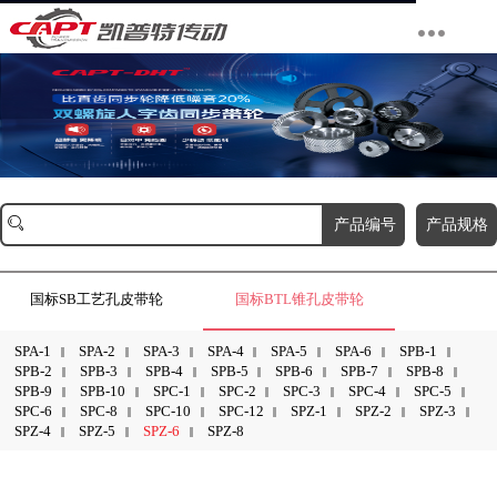
产品编号
产品规格
国标SB工艺孔皮带轮
国标BTL锥孔皮带轮
SPA-1
SPA-2
SPA-3
SPA-4
SPA-5
SPA-6
SPB-1
SPB-2
SPB-3
SPB-4
SPB-5
SPB-6
SPB-7
SPB-8
SPB-9
SPB-10
SPC-1
SPC-2
SPC-3
SPC-4
SPC-5
SPC-6
SPC-8
SPC-10
SPC-12
SPZ-1
SPZ-2
SPZ-3
SPZ-4
SPZ-5
SPZ-6
SPZ-8