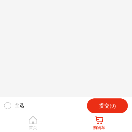
提交(
0
)
全选
首页
购物车