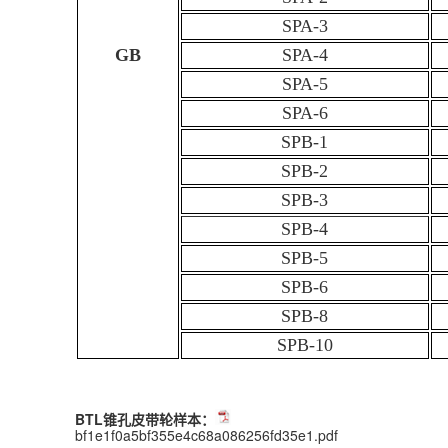
SPA-3
GB
SPA-4
SPA-5
SPA-6
SPB-1
SPB-2
SPB-3
SPB-4
SPB-5
SPB-6
SPB-8
SPB-10
BTL锥孔皮带轮样本：
bf1e1f0a5bf355e4c68a086256fd35e1.pdf