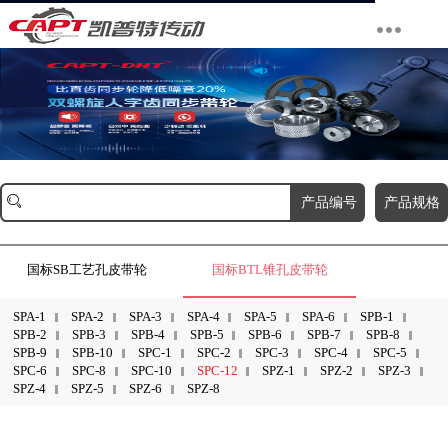
产品编号
产品规格
国标SB工艺孔皮带轮
国标BTL锥孔皮带轮
SPA-1
SPA-2
SPA-3
SPA-4
SPA-5
SPA-6
SPB-1
SPB-2
SPB-3
SPB-4
SPB-5
SPB-6
SPB-7
SPB-8
SPB-9
SPB-10
SPC-1
SPC-2
SPC-3
SPC-4
SPC-5
SPC-6
SPC-8
SPC-10
SPC-12
SPZ-1
SPZ-2
SPZ-3
SPZ-4
SPZ-5
SPZ-6
SPZ-8