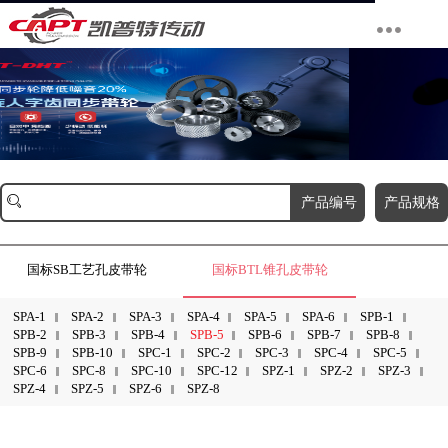
产品编号
产品规格
国标SB工艺孔皮带轮
国标BTL锥孔皮带轮
SPA-1
SPA-2
SPA-3
SPA-4
SPA-5
SPA-6
SPB-1
SPB-2
SPB-3
SPB-4
SPB-5
SPB-6
SPB-7
SPB-8
SPB-9
SPB-10
SPC-1
SPC-2
SPC-3
SPC-4
SPC-5
SPC-6
SPC-8
SPC-10
SPC-12
SPZ-1
SPZ-2
SPZ-3
SPZ-4
SPZ-5
SPZ-6
SPZ-8