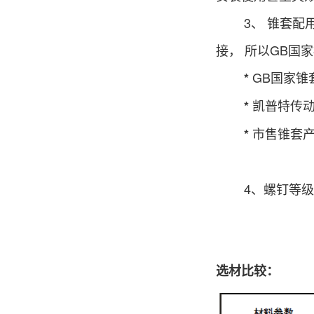
3、 锥套配用
接， 所以GB国
GB国家锥
*
凯普特传动
*
市售锥套
*
加以
4、螺钉等级材料
10.8
12.9级
选材比较：