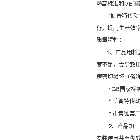
场高
标准和GB
“凯普特传动”3
备，提高生产效
质量特性：
1、产品用料
度不足，会导致
槽剪切损坏（俗
GB国家标准
*
凯普特传动
*
市售锥套产
*
2、产品加
安装使用甚至失