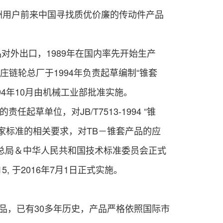
洲用户前来中国寻找质优价廉的传动件产品
品对外出口，1989年在国内率先开始生产
庄链轮总厂于1994年负责起草编制“锥套
1994年10月由机械工业部批准实施。
准的责任起草单位，对
JB/T7513-1994
“锥
国家标准的相关要求，对
TB－锥套产品的应
督总局＆中华人民共和国技术
标准
委员会正式
5, 于2016年7月1日正式
实施。
品，已有30多年历史，产
品严格依照国际市