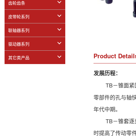
齿轮齿条
皮带轮系列
联轴器系列
驱动器系列
Product Detail
其它类产品
发展历程：
TB－锥面紧固
零部件的孔与轴
年代中期。
TB－锥套逐步
时提高了传动零