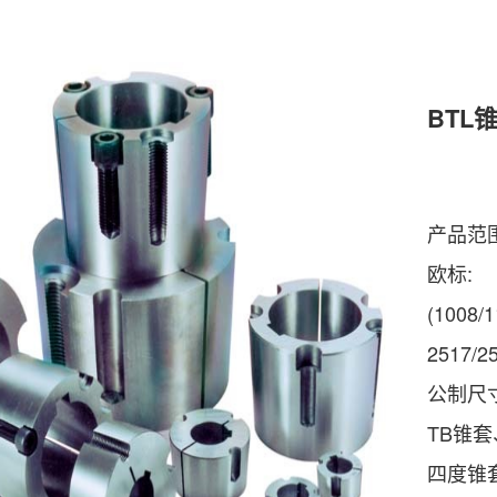
BTL
产品范围
欧标:
(1008/1
2517/2
公制尺
TB锥
四度锥