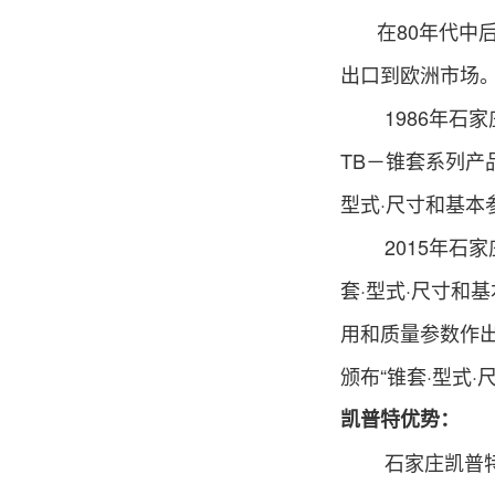
在80年代中
出口到欧洲市场
1986年石家庄
TB
－
锥套系列产
型式·尺
寸和基本参
2015年石
套·型
式·尺寸和
用
和质量
参数作
颁布
“锥套·型式·
凯普特优势：
石家庄凯普